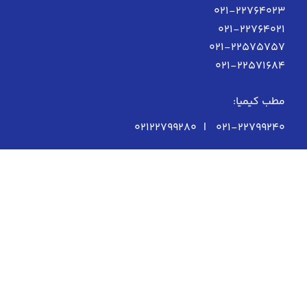
021-22764023
021-22764021
021-22575757
021-22571684
مطب کیمیا:
021-22799240 | 02122799280
تعیین وقت تخلیه ژل پاژ: 09128434077
سفارش محصولات: 09339676178