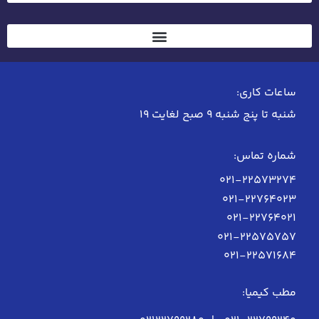
ساعات کاری:
شنبه تا پنج شنبه 9 صبح لغایت 19
شماره تماس:
021-22573274
021-22764023
021-22764021
021-22575757
021-22571684
مطب کیمیا: