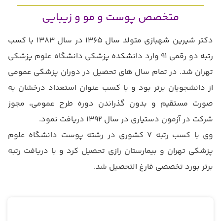
متخصص پوست و مو و زیبایی
دكتر شيرين شهبازي متولد سال 1365 در سال 1383 با كسب
رتبه دو رقمي 91 وارد دانشكده پزشكي دانشگاه علوم پزشكي
تهران شد. در تمام سال هاي تحصيل در دوران پزشكي عمومي
از دانشجويان برتر بود و با كسب عنوان استعداد درخشان به
صورت مستقيم و بدون گذراندن دوره طرح عمومي، مجوز
شركت در آزمون دستياري در سال 1392 دريافت نمود.
وي با كسب رتبه 7 كشوري در رشته پوست دانشگاه علوم
پزشكي تهران و بيمارستان رازي تحصيل كرد و با دريافت رتبه
برتر بورد تخصصي فارغ التحصيل شد.