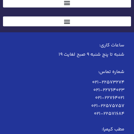
ساعات کاری:
شنبه تا پنج شنبه 9 صبح لغایت 19
شماره تماس:
021-22573274
021-22764023
021-22764021
021-22575757
021-22571684
مطب کیمیا: