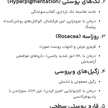
2.
لک‌های پوستی (Hyperpigmentation)
مانند ملاسما، لک بارداری، آفتاب‌سوختگی
درمان با: مزوتراپی، لیزر فرکشنال، کوکتل‌های روشن‌کننده،
پیلینگ
3.
روزاسه (Rosacea)
قرمزی مزمن و التهاب پوست صورت
درمان با: IPL (نور شدید پالسی)، داروهای موضعی
آرام‌بخش
4.
زگیل‌های ویروسی
زگیل معمولی یا تناسلی
درمان با: کرایوتراپی (فریز کردن)، لیزر CO2، سوزاندن با
رادیوفرکانسی
5.
قارچ پوستی سطحی