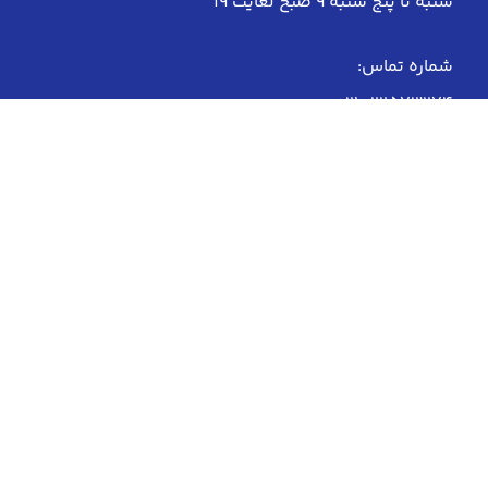
شنبه تا پنج شنبه 9 صبح لغایت 19
شماره تماس:
021-22573274
021-22764023
021-22764021
021-22575757
021-22571684
مطب کیمیا:
021-22799240 | 02122799280
تعیین وقت تخلیه ژل پاژ: 09128434077
سفارش محصولات: 09339676178