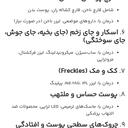
شامل قارچ ناخن، قارچ کشاله ران، پوست بدن
درمان با: داروهای موضعی، لیزر ناخن (در صورت نیاز)
6.
اسکار و جای زخم (جای بخیه، جای جوش،
جای سوختگی)
درمان با: ساب‌سیژن، میکرونیدلینگ، لیزر فرکشنال،
مزوتراپی
7.
کک و مک (Freckles)
درمان با: لیزر Nd:YAG، IPL، پیلینگ
8.
پوست حساس و ملتهب
درمان با: ماسک‌های ترمیمی، LED تراپی، محصولات ضد
التهاب پزشکی
9.
چروک‌های سطحی پوست و افتادگی