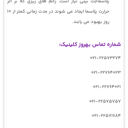
پلاسماجت بینی نیاز است. زخم های ریزی که بر اثر
حرارت پلاسما ایجاد می شوند در مدت زمانی کمتر از 10
روز بهبود می یابند.
شماره تماس بهروز کلینیک:
021-22573274
021-22764023
021-22764021
021-22575757
021-22571684