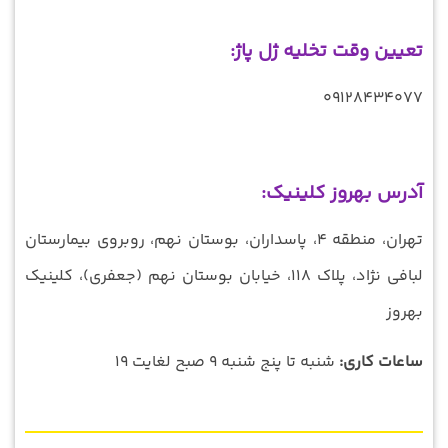
تعیین وقت تخلیه ژل پاژ:
09128434077
آدرس بهروز کلینیک:
تهران، منطقه ۴، پاسداران، بوستان نهم، روبروي بيمارستان
لبافي نژاد، پلاك ١١٨، خیابان بوستان نهم (جعفری)، کلینیک
بهروز
ساعات کاری:
شنبه تا پنج شنبه 9 صبح لغایت 19