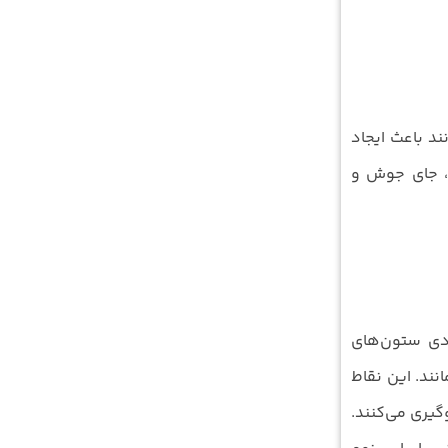
ند باعث ایجاد
ن و چروک‌های پوست، جای جوش و
یادی ستون‌های
ند. این نقاط
پوست را افزایش می‌دهند و از عوارض احتمالی نظیر هایپرپیگمانتاسیون پس از التهاب(PIH) جلوگیری می‌کنند.