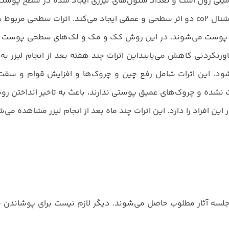
ی هرکدام از پرتوهای Fractional Laser بر اساس میلی ژول است و تعداد ستون‌های لیزری ایجاد شده در 
و شدت عارضه تنظیم می‌شوند. به‌طور کلی جوانسازی با لیزر فرکشنال co2 دو اثر سطحی و عمقی ایجاد می‌کند. اثرا
گ پوست می‌شوند. در این روش کک و مک و لک‌های سطحی پوست ک
ورنکردنی کاهش می‌یابنداین اثرات چند هفته بعد از انجام لیزر به ‌
ن پوست می‌شود. این اثرات شامل رفع چین و چروک‌ها و افزایش قوام و
ت نشده و چروک‌های عمیق پوستی ندارند، باعث به تاخیر انداختن ر
 افراد را دارد. این اثرات چند ماه بعد از انجام لیزر مشاهده می‌ش
چند جلسه آثار مطلوب حاصل می‌شوند. دیگر لازم نیست برای پوشاند