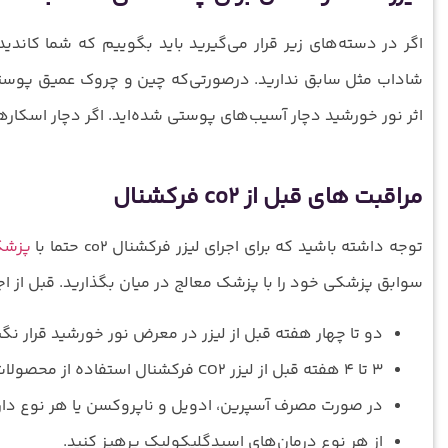
اگر در دسته‌های زیر قرار می‌گیرید باید بگوییم که شما کاند
شاداب مثل سابق ندارید. درصورتی‌که چین و چروک عمیق پوستی 
اثر نور خورشید دچار آسیب‌های پوستی شده‌اید. اگر دچار اسکار
مراقبت‌ های قبل از co2 فرکشنال
توجه داشته باشید که برای اجرای لیزر فرکشنال co2 حتما با
پزش
سوابق پزشکی خود را با پزشک معالج در میان بگذارید. قبل از اجرای لیزر co2 فرکشنال حتما این موارد را درنظر
دو تا چهار هفته قبل از لیزر در معرض نور خورشید قرار نگیر
۳ تا ۴ هفته قبل از لیزر CO2 فرکشنال استفاده از محصولات لایه بردار را قطع کنید.
در صورت مصرف آسپرین، ادویل و ناپروکسن یا هر نوع دارو
از هر نوع درمان‌های اسیدگلیکولیک پرهیز کنید.