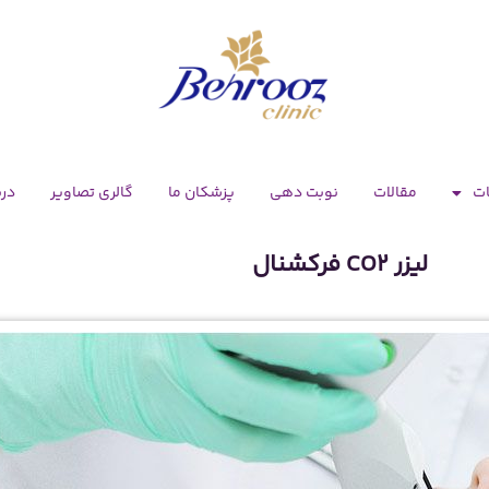
ت
مقالات
نوبت دهی
پزشکان ما
گالری تصاویر
درب
لیزر CO2 فرکشنال