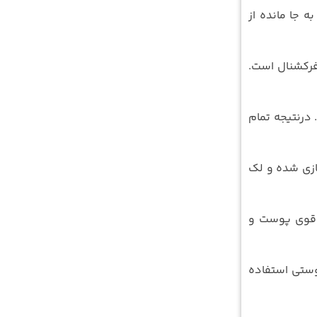
به جا مانده از
کشنال برای منافذ باز پوست: کاهش منافذ باز پوست و از بین بردن آن از جمله دیگر فواید استفاده از لیزر co2 فرکشنال است.
 درنتیجه تمام
سازی شده و لک
یه ‌برداری قوی پوست و
پوستی استفاده